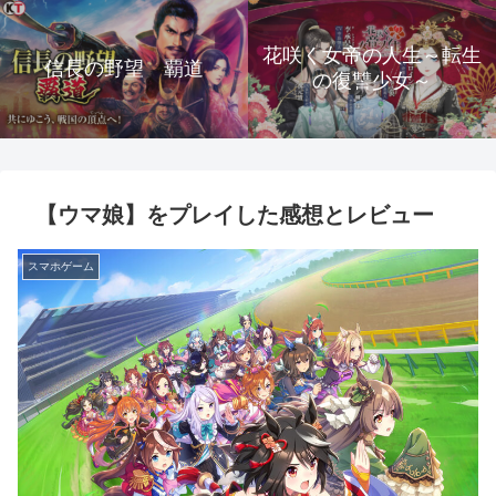
花咲く女帝の人生～転生
信長の野望 覇道
の復讐少女～
【ウマ娘】をプレイした感想とレビュー
スマホゲーム