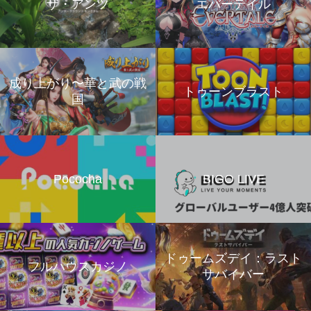
ザ・アンツ
エバーテイル
成り上がり〜華と武の戦
トゥーンブラスト
国
Pococha
BIGO LIVE
ドゥームズデイ：ラスト
フルハウスカジノ
サバイバー