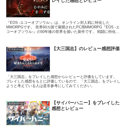
レイした感想とレビュー
『EOS -エコーオブソウル-』は、オンライン対人戦に特化した
MMORPGです。 世界60カ国で展開されたPC用MMORPG『EOS -エ
コーオブソウル-』の50年後の世界を描いた新作です。 戦闘に特化し
た6つのクラス（全てアタッカー）からキャラクターを選択し、激動
の世界を生き抜きます。
【大三国志】のレビュー感想評価
スマホゲーム
「大三国志」をプレイした感想からレビューと評価をしています。
プレイした感想をもとに評価しているので、「大三国志」をプレイし
ようと考えている人は是非参考にしてみてください。
【サイバーハニー】をプレイした
スマホゲーム
感想とレビュー