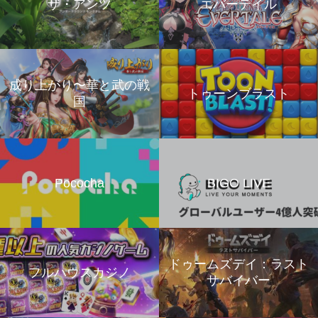
ザ・アンツ
エバーテイル
成り上がり〜華と武の戦
トゥーンブラスト
国
Pococha
BIGO LIVE
ドゥームズデイ：ラスト
フルハウスカジノ
サバイバー