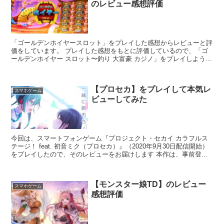
のレビュー感想評価
「ゴールデンホイヤースロット」をプレイした感想からレビューと評
価をしています。 プレイした感想をもとに評価しているので、「ゴ
ールデンホイヤー スロット〜釣り 大富豪 カジノ」をプレイしようと
考えている人は是非参考にしてみてください。
【プロセカ】をプレイして本気レ
スマホゲーム
ビューしてみた
今回は、スマートフォンゲーム『プロジェクト・セカイ カラフルス
テージ！ feat. 初音ミク（プロセカ）』（2020年9月30日配信開始）
をプレイしたので、そのレビューをお届けします 本作は、事前登録
100万人を突破したミクが登場するリズムゲームアプリです。 体験版
から遊んでいて、13時にリリースされた時はエラーが出てログイン
画面をタップし続けたので、正式リリースをとても楽しみにしていま
【モンスター娘TD】のレビュー
した(笑) これからレビューを書きますが、プロセッカは2020年最高
スマホゲーム
感想評価
の神ゲーなので褒めまくってます。本当に褒めてるんです。 新作ゲ
ームの辛口レビューを求めている人は、帰ってほしい(笑) いくぞー。