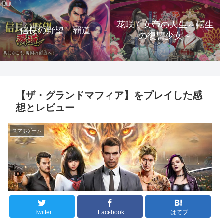
花咲く女帝の人生～転生
信長の野望 覇道
の復讐少女～
【ザ・グランドマフィア】をプレイした感
想とレビュー
スマホゲーム
Twitter
Facebook
はてブ