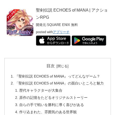
聖剣伝説 ECHOES of MANA | アクショ
ンRPG
開発元:
SQUARE ENIX
無料
posted with
アプリーチ
目次
『聖剣伝説 ECHOES of MANA』ってどんなゲーム？
「聖剣伝説 ECHOES of MANA」の面白いところと魅力
歴代キャラクターが大集合
原作の記憶をたどるオリジナルストーリー
自らの手で戦いを勝利に導く喜びがある
作り込まれた、雰囲気のある世界観