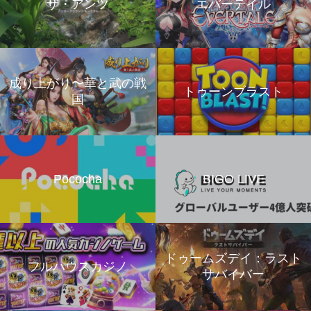
ザ・アンツ
エバーテイル
成り上がり〜華と武の戦
トゥーンブラスト
国
Pococha
BIGO LIVE
ドゥームズデイ：ラスト
フルハウスカジノ
サバイバー