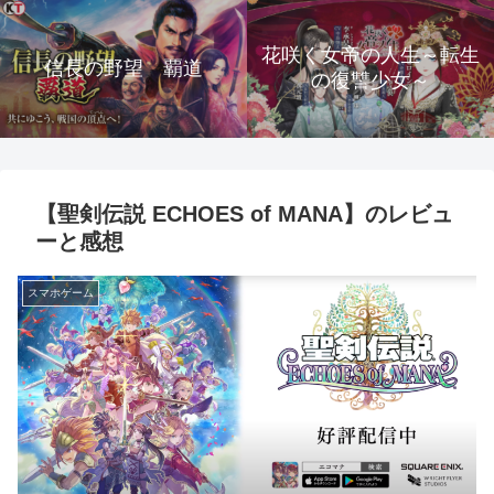
花咲く女帝の人生～転生
信長の野望 覇道
の復讐少女～
【聖剣伝説 ECHOES of MANA】のレビュ
ーと感想
スマホゲーム