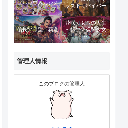
フルハウスカジノ
ラストサバイバー
花咲く女帝の人生
信長の野望 覇道
～転生の復讐少女
～
管理人情報
このブログの管理人