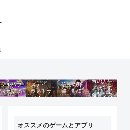
グ
リ
花咲く女
ドゥーム
帝の人生
フルハウ
ズデイ：
信長の野
～転生の
スカジノ
ラストサ
望 覇道
復讐少女
バイバー
～
オススメのゲームとアプリ