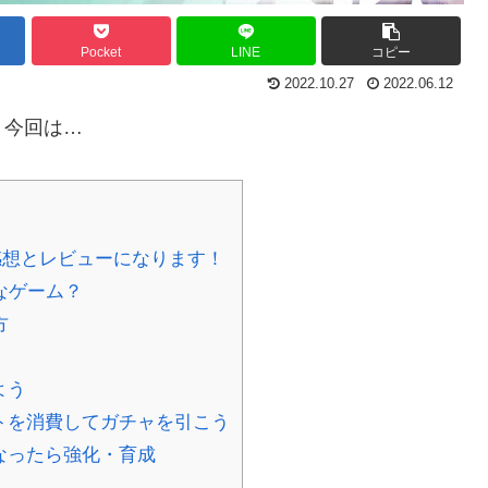
Pocket
LINE
コピー
2022.10.27
2022.06.12
！今回は…
感想とレビューになります！
なゲーム？
方
よう
トを消費してガチャを引こう
なったら強化・育成