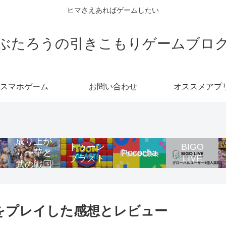
ヒマさえあればゲームしたい
ぶたろうの引きこもりゲームブロ
スマホゲーム
お問い合わせ
オススメアプ
成り上が
トゥーン
BIGO
り〜華と
Pococha
ブラスト
LIVE
武の戦国
をプレイした感想とレビュー