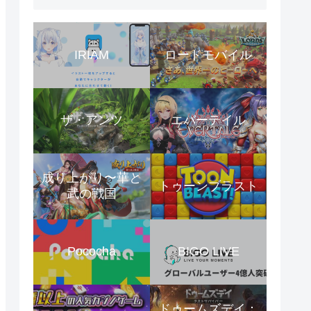
IRIAM
ロードモバイル
ザ・アンツ
エバーテイル
成り上がり〜華と
トゥーンブラスト
武の戦国
Pococha
BIGO LIVE
ドゥームズデイ：