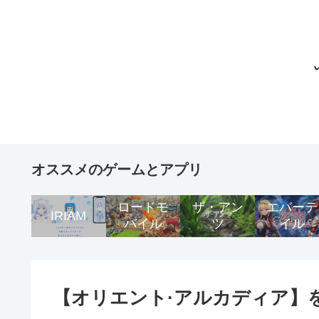
オススメのゲームとアプリ
ロードモ
ザ・アン
エバーテ
IRIAM
バイル
ツ
イル
【オリエント·アルカディア】