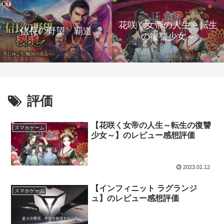
花咲く女帝の人生～転生
信長の野望 覇道
の復讐少女～
評価
【花咲く女帝の人生～転生の復讐
スマホゲーム
少女～】のレビュー感想評価
2023.01.12
【インフィニット ラグランジ
スマホゲーム
ュ】のレビュー感想評価