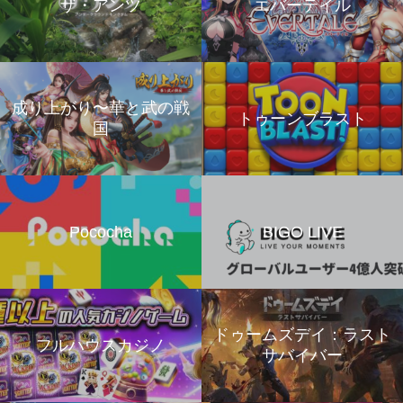
ザ・アンツ
エバーテイル
成り上がり〜華と武の戦
トゥーンブラスト
国
Pococha
BIGO LIVE
ドゥームズデイ：ラスト
フルハウスカジノ
サバイバー