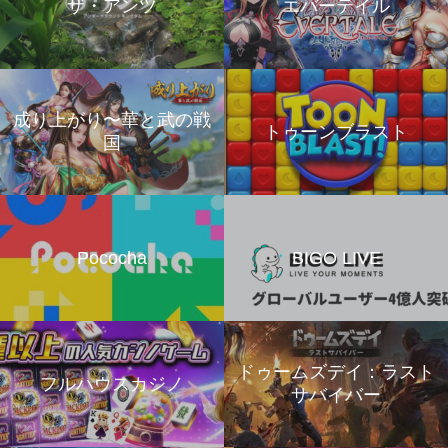
ザ・アンツ
エバーテイル
成り上がり〜華と武の戦
トゥーンブラスト
国
Pococha
BIGO LIVE
ドゥームズデイ：ラスト
フルハウスカジノ
サバイバー