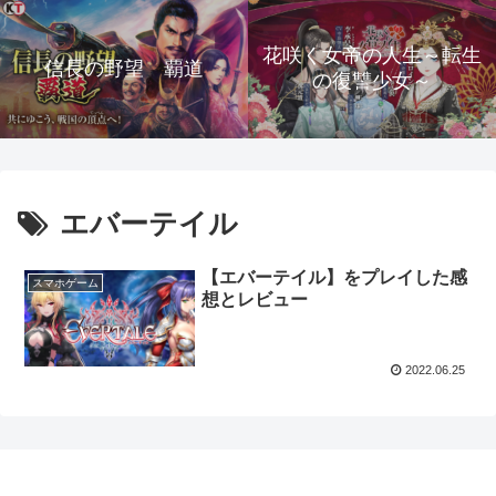
花咲く女帝の人生～転生
信長の野望 覇道
の復讐少女～
エバーテイル
【エバーテイル】をプレイした感
スマホゲーム
想とレビュー
2022.06.25